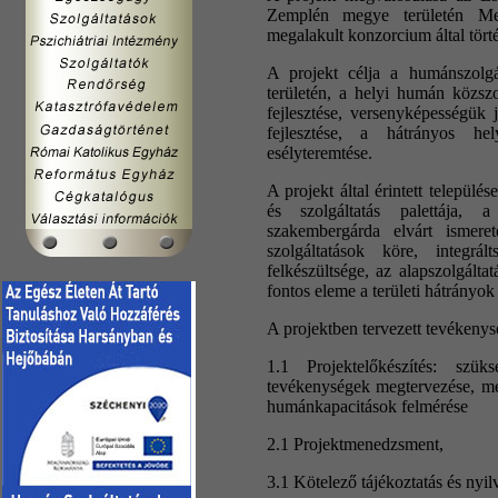
Zemplén megye területén Me
megalakult konzorcium által tört
A projekt célja a humánszolgá
területén, a helyi humán közszo
fejlesztése, versenyképességük 
fejlesztése, a hátrányos he
esélyteremtése.
A projekt által érintett települé
és szolgáltatás palettája, 
szakembergárda elvárt ismere
szolgáltatások köre, integrá
felkészültsége, az alapszolgálta
fontos eleme a területi hátrányok
A projektben tervezett tevékenys
1.1 Projektelőkészítés: szüksé
tevékenységek megtervezése, meg
humánkapacitások felmérése
2.1 Projektmenedzsment,
3.1 Kötelező tájékoztatás és nyi