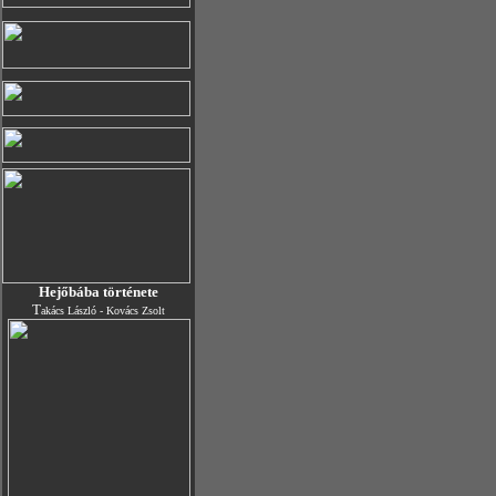
Hejőbába története
T
akács László - Kovács Zsolt