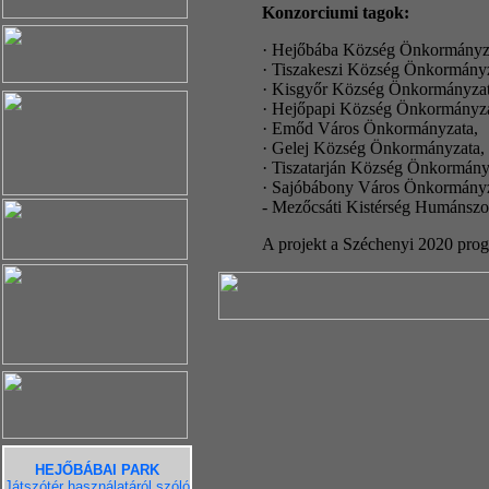
Konzorciumi tagok:
· Hejőbába Község Önkormányz
· Tiszakeszi Község Önkormányz
· Kisgyőr Község Önkormányzat
· Hejőpapi Község Önkormányza
· Emőd Város Önkormányzata,
· Gelej Község Önkormányzata,
· Tiszatarján Község Önkormány
· Sajóbábony Város Önkormányz
- Mezőcsáti Kistérség Humánszo
A projekt a Széchenyi 2020 prog
HEJŐBÁBAI PARK
Játszótér használatáról szóló