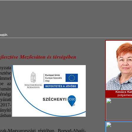
apját.
lesztése Mezőcsáton és térségében
yzata
ztése
ímmel
 be az
umán
Kovács Kat
érségi
polgármes
ázati
-2017-
ányító
tásban
zak-Magyarországi régióban, Borsod-Abaúj-