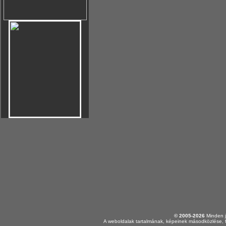
© 2005-2026
Minden j
A weboldalak tartalmának, képeinek másodközlése, f