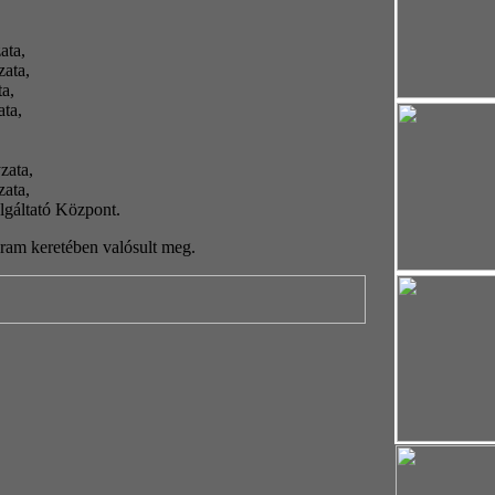
ata,
ata,
a,
ta,
zata,
ata,
lgáltató Központ.
ram keretében valósult meg.