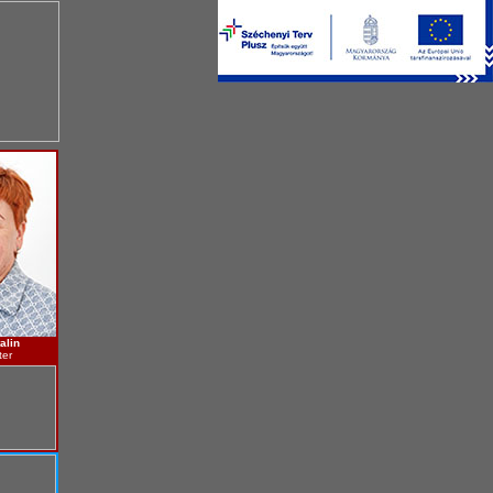
alin
ter