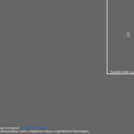
További infók a p
og fenntartva!
Me-NET Kft. Miskolc
elhasználása csak a tulajdonos írásos engedélyével lehetséges.