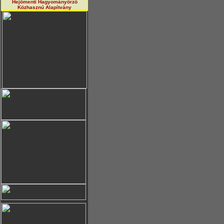
Hejőmenti Hagyományörző
Közhasznú Alapítvány