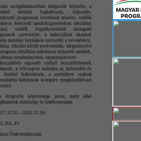
án szolgáltatásokban dolgozók képzése, a
kkel történő foglalkozás, fejlesztés,
fejlesztő programok óvodások részére, szülők
trányos helyzetű tanulók/gyermekek iskolába/
ása; szülők foglalkoztatását támogató
ogramok szervezése, a hiányzások okainak
ális tanulási formákon keresztül a neveléshez,
tása, iskolán kívüli nyelvtanítás, idegennyelvi
program elindítása hátrányos helyzetű tanulók,
szakmai tanulmányutak, tapasztalatcsere.
hozzáférés egyenlő esélyű hozzáférésének
lapuló, a célcsoport számára az informális és
 történő fejlesztések, a személyre szabott
 társadalmi hátrányok komplex megközelítéssel
hozzá.
n dolgozók képzettsége javul, mely által
lgáltatások minősége és hatékonysága.
2017.12.01.- 2021.11.30.
32 261.-Ft
Város Önkormányzata