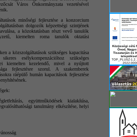
zőcsát Város Önkormányzata vezetésével
énik.
ltatások minőségi fejlesztése a konzorcium
lgáltatásban dolgozók képzettségi szintjének
javulása, a közoktatásban részt vevő tanulók
lyzetű, kiemelten roma tanulók oktatási
Közösségi célú f
Ónod, Nagyc
seken a közszolgáltatások szükséges kapacitása
Tiszatarján és 
települése
a sikeres esélykompenzációhoz szükséges
TOP_PLUSZ-1.2.
tei kiemelten kezelendő, mivel a nyújtott
2022-000
ltsága fejlesztésre szorul. A szakemberek
tásokra ráépülő humán kapacitások fejlesztése
 enyhítésének.
égek:
gletfeltárás, együttműködések kialakítása,
valósíthatósági tanulmány elkészítése, helyi
lvánosság