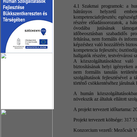
4.1 Szakmai programok: a hum
hátrányos helyzetű embere
kompetenciafejlesztés; egészség
részére előadássorozatok, a há
óvodába jutásának támogat
időbeosztásban szabadidős pr
feltárása, nem formális és inform
képzéshez való hozzáférés biztosí
kompetencia fejlesztés; ösztöndíj
hallgatók részére, testvérvárosi 
A közszolgáltatásokhoz való 
biztosításának helyi igényeken a
nem formális tanulás területén
szolgáltatások fejlesztésével a
történő csökkentéséhez járulnak 
A humán közszolgáltatásokba
növekszik az általuk ellátott szo
A projekt tervezett időtartama: 
Projekt tervezett költsége: 317 5
Konzorcium vezető: Mezőcsát 