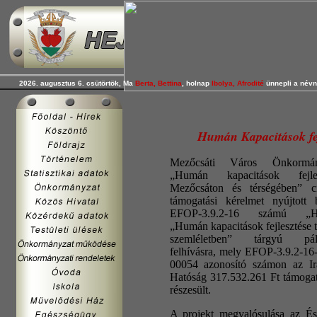
2026. augusztus 6. csütörtök, Ma
Berta, Bettina
, holnap
Ibolya, Afrodité
ünnepli a névn
Humán Kapacitások fej
Mezőcsáti Város Önkormán
„Humán kapacitások fejles
Mezőcsáton és térségében” c
támogatási kérelmet nyújtott
EFOP-3.9.2-16 számú „H
„Humán kapacitások fejlesztése t
szemléletben” tárgyú pály
felhívásra, mely EFOP-3.9.2-16
00054 azonosító számon az Ir
Hatóság 317.532.261 Ft támoga
részesült.
A projekt megvalósulása az És