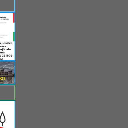
ejlesztés
sécs,
Hejőbába
ken
1-21-BO1-
82