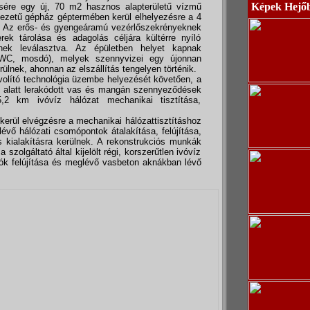
Képek Hejő
ésére egy új, 70 m2 hasznos alapterületű vízmű
zetű gépház géptermében kerül elhelyezésre a 4
y. Az erős- és gyengeáramú vezérlőszekrényeknek
rek tárolása és adagolás céljára kültérre nyíló
znek leválasztva. Az épületben helyet kapnak
 (WC, mosdó), melyek szennyvizei egy újonnan
ülnek, ahonnan az elszállítás tengelyen történik.
olító technológia üzembe helyezését követően, a
 alatt lerakódott vas és mangán szennyeződések
35,2 km ivóvíz hálózat mechanikai tisztítása,
kerül elvégzésre a mechanikai hálózattisztításhoz
évő hálózati csomópontok átalakítása, felújítása,
kialakításra kerülnek. A rekonstrukciós munkák
szolgáltató által kijelölt régi, korszerűtlen ivóvíz
yók felújítása és meglévő vasbeton aknákban lévő