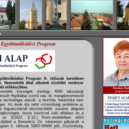
t.
 Együttműködési Program
yüttműködési Program II. időszak keretében
 Nemesbikk által alkotott vízellátó rendszer
kt előkészítése.
Kovács Kat
esbikk községek mintegy 4000 lakosának
polgármes
létesült Hejőbábai vízmű vas- és mangánmentesítő
a technológia elavult, a tisztítás hatásfoka nem
ges. Az évek óta tartó vízminőségi probléma az
a fogyasztóknál elszíneződött, zavaros állapotú
egészséges, tiszta ivóvízzel való ellátása és a
az 5/2023. (I.12.) Korm.rendeletben előírt
éljából a Borsodvíz Zrt. sikeresen pályázott a
ogram II. időszak SM07-WWM jelű „Vízminőség-