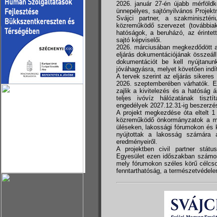
2026. január 27-én újabb mérföldk
ünnepélyes, sajtónyilvános Projek
Svájci partner, a szakminisztér
közreműködő szervezet (továbbia
hatóságok, a beruházó, az érintet
sajtó képviselői.
2026. márciusában megkezdődött a 
eljárás dokumentációjának összeállí
dokumentációt be kell nyújtanu
jóváhagyásra, melyet követően indíth
A tervek szerint az eljárás sikeres
2026. szeptemberében várhatók. Ez
zajlik a kivitelezés és a hatóság á
teljes ivóvíz hálózatának tisz
engedélyek 2027.12.31-ig beszerzés
A projekt megkezdése óta eltelt 1
közreműködő önkormányzatok a munk
üléseken, lakossági fórumokon és 
nyújtottak a lakosság számára a f
eredményeiről.
A projektben civil partner stá
Egyesület ezen időszakban számos 
mely fórumokon széles körű célcso
fenntarthatóság, a természetvédel