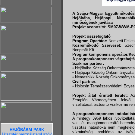
A Svájci-Magyar Együttműködési
Hejőbába, Hejőpapi, Nemesbikk
minőségének javítása
Projekt azonosító: SM07-WWM-PC
Projekt összefoglaló
Program Operátor:
Nemzeti Fejles
Közreműködő Szervezet:
Széche
Nonprofit Kft.
Programkomponens operátor/Ked
A programkomponens végrehajtás
Szakmai partner:
• Hejőbába Község Önkormányzata
• Hejőpapi Község Önkormányzata
• Nemesbikk Község Önkormányza
Civil partner:
• Holocén Természetvédelmi Egyes
Projekt által érintett terület:
Az 
Zemplén Vármegyében fekvő H
vízellátását biztosító víziközmű re
A programkomponens indokoltsá
A mintegy 3969 lakos ivóvízellátá
vas- és mangánmentesítő berendezés
tisztítás hatásfoka nem megfelelő
HEJŐBÁBAI PARK
vízminőségi probléma az ivóvíz
Játszótér használatáról szóló