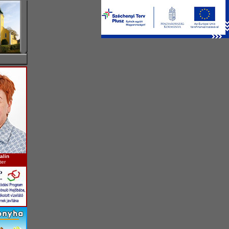
alin
ter