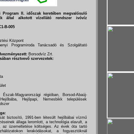
 Program II. időszak keretében megvalósuló
 által alkotott vízellátó rendszer ivóvíz
1-B-005
ztési Központ
nyi Programiroda Tanácsadó és Szolgáltató
vezményezett:
Borsodvíz Zrt.
ában résztvevő szervezetek:
ta
ület
Észak-Magyarországi régióban, Borsod-Abaúj-
ejőbába, Hejőpapi, Nemesbikk települések
ndszer
ga:
sát biztosító, 1991-ben létesült hejőbábai vízmű
einek állaga leromlott, a technológia elavult, a
, az üzemeltetése költséges. Az évek óta tartó
hálózatokon lerakódásokat, a fogyasztóknál