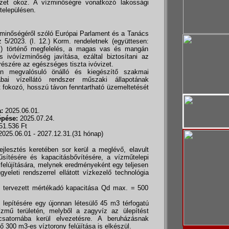
vizet okoz. A vízminőségre vonatkozó lakossági
településen.
 minőségéről szóló Európai Parlament és a Tanács
 5/2023. (I. 12.) Korm. rendeletnek (együttesen:
k) történő megfelelés, a magas vas és mangán
s ivóvízminőség javítása, ezáltal biztosítani az
 részére az egészséges tiszta ivóvizet.
n megvalósuló önálló és kiegészítő szakmai
ai vízellátó rendszer műszaki állapotának
t fokozó, hosszú távon fenntartható üzemeltetését
:
2025.06.01.
épése:
2025.07.24.
51.536 Ft
025.06.01 - 2027.12.31.(31 hónap)
jlesztés keretében sor kerül a meglévő, elavult
rűsítésére és kapacitásbővítésére, a vízműtelepi
felújítására, melynek eredményeként egy teljesen
gyeleti rendszerrel ellátott vízkezelő technológia
ő tervezett mértékadó kapacitása Qd max. = 500
k lepítésére egy újonnan létesülő 45 m3 térfogatú
vízmű területén, melyből a zagyvíz az ülepítést
atornába kerül elvezetésre. A beruházásnak
 300 m3-es víztorony felújítása is elkészül.