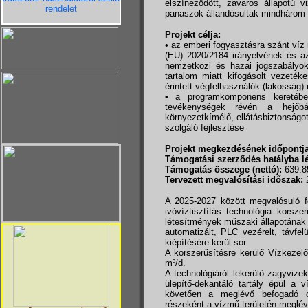
elszíneződött, zavaros állapotú 
rendelet
panaszok állandósultak mindhárom 
Projekt célja:
• az emberi fogyasztásra szánt víz
(EU) 2020/2184 irányelvének és az
nemzetközi és hazai jogszabályo
tartalom miatt kifogásolt vezetéke
érintett végfelhasználók (lakosság)
• a programkomponens keretébe
tevékenységek révén a hejőbáb
környezetkímélő, ellátásbiztonságo
szolgáló fejlesztése
Projekt megkezdésének időpontja
Támogatási szerződés hatályba l
Támogatás összege (nettó):
639.8
Tervezett megvalósítási időszak:
2
A 2025-2027 között megvalósuló fe
ivóvíztisztítás technológia korsze
létesítmények műszaki állapotának 
automatizált, PLC vezérelt, távfelü
kiépítésére kerül sor.
A korszerűsítésre kerülő Vízkezel
m³/d.
A technológiáról lekerülő zagyvize
ülepítő-dekantáló tartály épül a 
követően a meglévő befogadó cs
részeként a vízmű területén meglévő