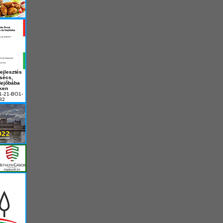
ejlesztés
sécs,
Hejőbába
ken
1-21-BO1-
82