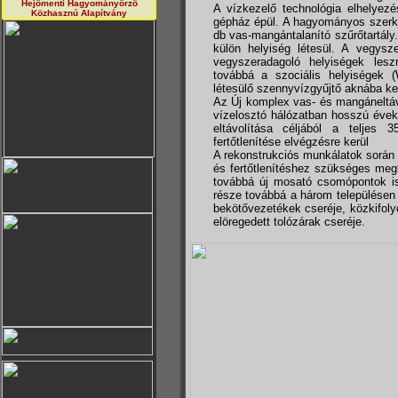
Hejőmenti Hagyományörző
A vízkezelő technológia elhelyez
Közhasznú Alapítvány
gépház épül. A hagyományos szerke
db vas-mangántalanító szűrőtartál
külön helyiség létesül. A vegysze
vegyszeradagoló helyiségek les
továbbá a szociális helyiségek
létesülő szennyvízgyűjtő aknába ker
Az Új komplex vas- és mangáneltáv
vízelosztó hálózatban hosszú évek
eltávolítása céljából a teljes 
fertőtlenítése elvégzésre kerül
A rekonstrukciós munkálatok során 
és fertőtlenítéshez szükséges megl
továbbá új mosató csomópontok is 
része továbbá a három településen a 
bekötővezetékek cseréje, közkifol
elöregedett tolózárak cseréje.