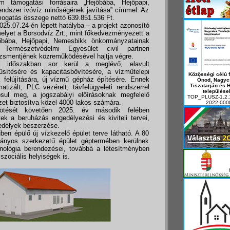
m támogatási forrásaira „Hejőbába, Hejőpapi,
 rendszer ivóvíz minőségének javítása” címmel. Az
ámogatás összege nettó 639.851.536 Ft.
25.07.24-én lépett hatályba – a projekt azonosító
et a Borsodvíz Zrt., mint főkedvezményezett a
jőbába, Hejőpapi, Nemesbikk önkormányzatainak
Természetvédelmi Egyesület civil partneri
zsmentjének közreműködésével hajtja végre.
ti időszakban sor kerül a meglévő, elavult
rűsítésére és kapacitásbővítésére, a vízműtelepi
Közösségi célú f
 felújítására, új vízmű gépház építésére. Ennek
Ónod, Nagyc
Tiszatarján és 
tizált, PLC vezérelt, távfelügyeleti rendszerrel
települése
lósul meg, a jogszabályi előírásoknak megfelelő
TOP_PLUSZ-1.2.
zet biztosítva közel 4000 lakos számára.
2022-000
ötését követően 2025. év második felében
ek a beruházás engedélyezési és kiviteli tervei,
edélyek beszerzése.
en épülő új vízkezelő épület terve látható. A 80
ányos szerkezetű épület géptermében kerülnek
chnológia berendezései, továbbá a létesítményben
zociális helyiségek is.