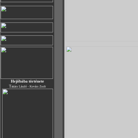
Hejőbába története
T
akács László - Kovács Zsolt