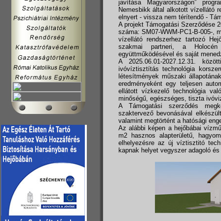
javítása Magyarországon” progra
Nemesbikk által alkotott vízellátó
elnyert - vissza nem térítendő - T
A projekt Támogatási Szerződése 20
száma: SM07-WWM-PC1-B-005-, mely
vízellátó rendszerhez tartozó He
szakmai partneri, a Holocén 
együttműködésével és saját mened
A 2025.06.01-2027.12.31. közöt
ivóvíztisztítás technológia korsze
létesítmények műszaki állapotának
eredményeként egy teljesen automa
ellátott vízkezelő technológia va
minőségű, egészséges, tiszta ivóvi
A Támogatási szerződés megk
szaktervező bevonásával elkészült
valamint megtörtént a hatósági eng
Az alábbi képen a hejőbábai vízműb
m2 hasznos alapterületű, hagyom
elhelyezésre az új víztisztitó te
kapnak helyet vegyszer adagoló és s