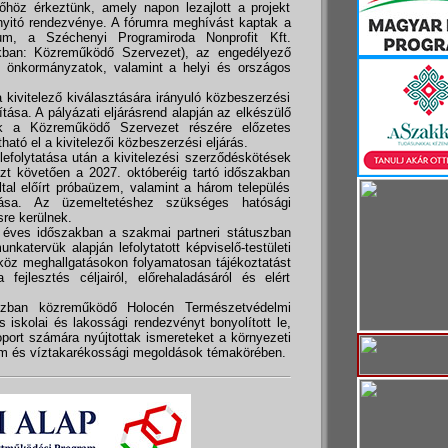
őhöz érkeztünk, amely napon lezajlott a projekt
tnyitó rendezvénye. A fórumra meghívást kaptak a
ium, a Széchenyi Programiroda Nonprofit Kft.
kban: Közreműködő Szervezet), az engedélyező
t önkormányzatok, valamint a helyi és országos
kivitelező kiválasztására irányuló közbeszerzési
tása. A pályázati eljárásrend alapján az elkészülő
nk a Közreműködő Szervezet részére előzetes
ató el a kivitelezői közbeszerzési eljárás.
 lefolytatása után a kivitelezési szerződéskötések
t követően a 2027. októberéig tartó időszakban
ltal előírt próbaüzem, valamint a három település
títása. Az üzemeltetéshez szükséges hatósági
re kerülnek.
 éves időszakban a szakmai partneri státuszban
atervük alapján lefolytatott képviselő-testületi
köz meghallgatásokon folyamatosan tájékoztatást
ejlesztés céljairól, előrehaladásáról és elért
tuszban közreműködő Holocén Természetvédelmi
iskolai és lakossági rendezvényt bonyolított le,
port számára nyújtottak ismereteket a környezeti
em és víztakarékossági megoldások témakörében.