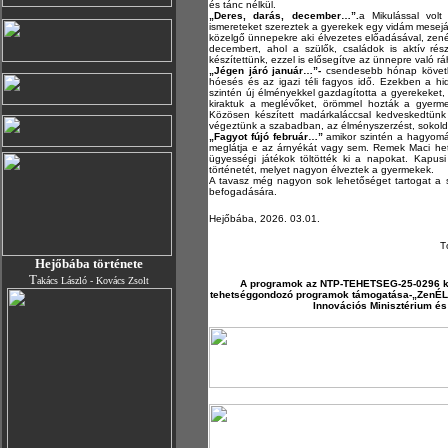
és tánc nélkül.
„Deres, darás, december…”.
a Mikulással volt
ismereteket szereztek a gyerekek egy vidám meseját
közelgő ünnepekre aki élvezetes előadásával, zenéj
decembert, ahol a szülők, családok is aktív rés
készítettünk, ezzel is elősegítve az ünnepre való r
„Jégen járó január…”-
csendesebb hónap követke
hóesés és az igazi téli fagyos idő. Ezekben a h
szintén új élményekkel gazdagította a gyerekeket,
kiraktuk a meglévőket, örömmel hozták a gyerme
Közösen készített madárkaláccsal kedveskedtünk i
végeztünk a szabadban, az élményszerzést, sokold
„Fagyot fújó február…”
amikor szintén a hagyom
meglátja e az árnyékát vagy sem. Remek Maci hete
ügyességi játékok töltötték ki a napokat. Kapu
történetét, melyet nagyon élveztek a gyermekek.
A tavasz még nagyon sok lehetőséget tartogat a s
befogadására.
Hejőbába, 2026. 03.01.
T
Hejőbába története
T
akács László - Kovács Zsolt
A programok az NTP-TEHETSEG-25-0296 k
tehetséggondozó programok támogatása-„ZenÉLŐ k
Innovációs Minisztérium é