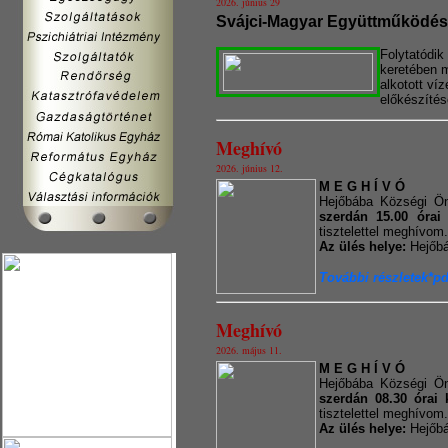
2026. június 29
Svájci-Magyar Együttműködés
Folytatódik
keretében m
alkotott ví
előkészíté
Meghívó
2026. június 12.
M E G H Í V Ó
Hejőbába Községi Ön
szerdán 15.00 órai k
tisztelettel meghívom.
Az ülés helye:
Hejőbá
További részletek*pd
Meghívó
2026. május 11.
M E G H Í V Ó
Hejőbába Községi Ön
szerdán 08.30 órai k
tisztelettel meghívom.
Az ülés helye:
Hejőbá