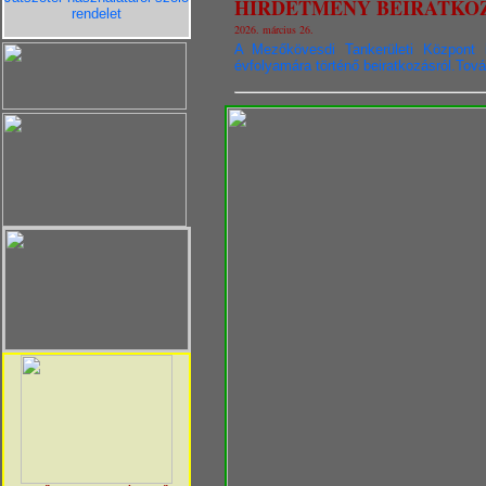
HIRDETMÉNY BEÍRATKO
rendelet
2026. március 26.
A Mezőkövesdi Tankerületi Központ il
évfolyamára történő beiratkozásról.To