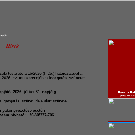
apját.
Hírek
ő-testülete a 16/2026.(II.25.) határozatával a
l 2026. évi munkarendjében
igazgatási szünetet
apjától 2026. július 31. napjáig.
Kovács Kat
polgármes
z igazgatási szünet ideje alatt szünetel.
anyakönyvezetése esetén
nszám hívható: +36-30/337-7061