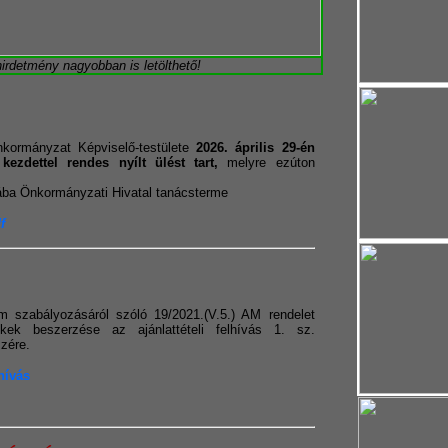
hirdetmény nagyobban is letölthető!
kormányzat Képviselő-testülete
2026. április 29-én
kezdettel rendes nyílt ülést tart,
melyre ezúton
ba Önkormányzati Hivatal tanácsterme
f
am szabályozásáról szóló 19/2021.(V.5.) AM rendelet
ékek beszerzése az ajánlattételi felhívás 1. sz.
zére.
hívás