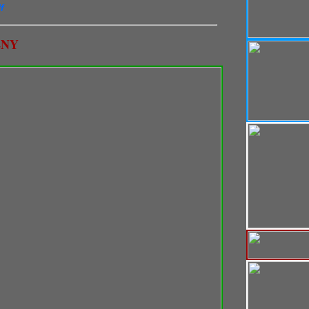
f
ÉNY