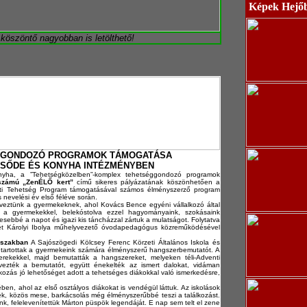
Képek Hejő
 köszöntő nagyobban is letölthető!
SÉGGONDOZÓ PROGRAMOK TÁMOGATÁSA
CSŐDE ÉS KONYHA INTÉZMÉNYBEN
ha, a ”Tehetségközelben”-komplex tehetséggondozó programok
számú „ZenÉLŐ kert”
című sikeres pályázatának köszönhetően a
zeti Tehetség Program támogatásával számos élményszerző program
nevelési év első féléve során.
rveztünk a gyermekeknek, ahol Kovács Bence egyéni vállalkozó által
k ki a gyermekekkel, belekóstolva ezzel hagyományaink, szokásaink
esebbé a napot és igazi kis táncházzal zártuk a mulatságot. Folytatva
t Károlyi Ibolya műhelyvezető óvodapedagógus közreműködésével
őszakban
A Sajószögedi Kölcsey Ferenc Körzeti Általános Iskola és
 tartottak a gyermekeink számára élményszerű hangszerbemutatót. A
erekekkel, majd bemutatták a hangszereket, melyeken téli-Adventi
vezték a bemutatót, együtt énekelték az ismert dalokat, vidáman
álkozás jó lehetőséget adott a tehetséges diákokkal való ismerkedésre,
en, ahol az első osztályos diákokat is vendégül láttuk. Az iskolások
ék, közös mese, barkácsolás még élményszerűbbé teszi a találkozást.
nk, felelevenítettük Márton püspök legendáját. E nap sem telt el zene