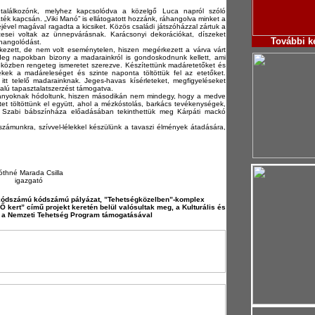
 találkozónk, melyhez kapcsolódva a közelgő Luca napról szóló
ék kapcsán. „Viki Manó” is ellátogatott hozzánk, ráhangolva minket a
ével magával ragadta a kicsiket. Közös családi játszóházzal zártuk a
zesei voltak az ünnepvárásnak. Karácsonyi dekorációkat, díszeket
További
k
áhangolódást.
zett, de nem volt eseménytelen, hiszen megérkezett a várva várt
ideg napokban bizony a madarainkról is gondoskodnunk kellett, ami
 közben rengeteg ismeretet szerezve. Készítettünk madáretetőket és
kek a madáreleséget és szinte naponta töltöttük fel az etetőket.
tt telelő madarainknak. Jeges-havas kísérleteket, megfigyeléseket
alú tapasztalatszerzést támogatva.
ányoknak hódoltunk, hiszen másodikán nem mindegy, hogy a medve
t töltöttünk el együtt, ahol a mézkóstolás, barkács tevékenységek,
si Szabi bábszínháza előadásában tekinthettük meg Kárpáti mackó
zámunkra, szívvel-lélekkel készülünk a tavaszi élmények átadására,
óthné Marada Csilla
igazgató
ódszámú kódszámú pályázat, ”Tehetségközelben”-komplex
ert” című projekt keretén belül valósultak meg, a Kulturális és
s a Nemzeti Tehetség Program támogatásával