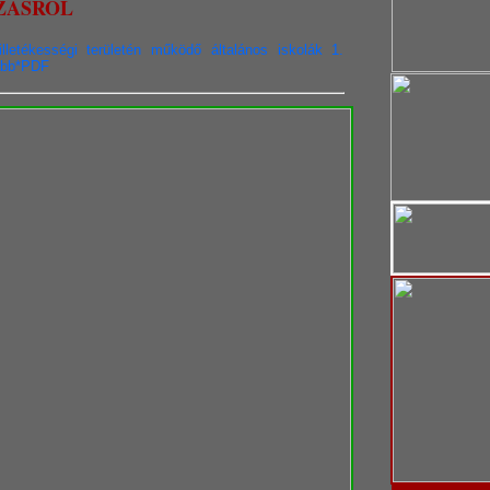
ZÁSRÓL
letékességi területén működő általános iskolák 1.
vább*PDF