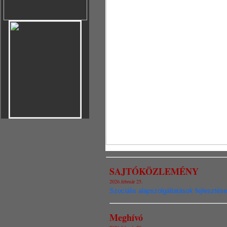
SAJTÓKÖZLEMÉNY
2026.február 25.
Szociális alapszolgáltatások fejleszté
Meghívó