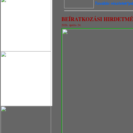
További részletek*pd
BEÍRATKOZÁSI HIRDETM
2026. április 24.