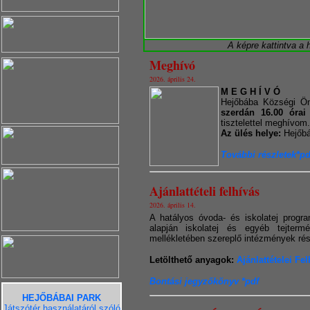
A képre kattintva a 
Meghívó
2026. április 24.
M E G H Í V Ó
Hejőbába Községi Ön
szerdán 16.00 órai 
tisztelettel meghívom.
Az ülés helye:
Hejőbá
További részletek*pd
Ajánlattételi felhívás
2026. április 14.
A hatályos óvoda- és iskolatej progr
alapján iskolatej és egyéb tejterm
mellékletében szereplő intézmények rés
Letölthető anyagok:
Ajánlattételei Fel
Bontási jegyzőkönyv *pdf
HEJŐBÁBAI PARK
Játszótér használatáról szóló