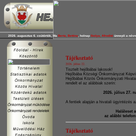
2026. augusztus 6. csütörtök, Ma
Berta, Bettina
, holnap
Ibolya, Afrodité
ünnepli a névn
Tájékoztató
2026. július 22.
Tisztelt hejőbábai lakosok!
Hejőbába Községi Önkormányzat Képvisel
Hejőbábai Közös Önkormányzati Hivata
rendelt el az alábbiak szerin:
2026. július 27. n
A fentiek alapján a hivatali ügyintézés a
Haláleset 
az alábbi telefo
Tájékoztató