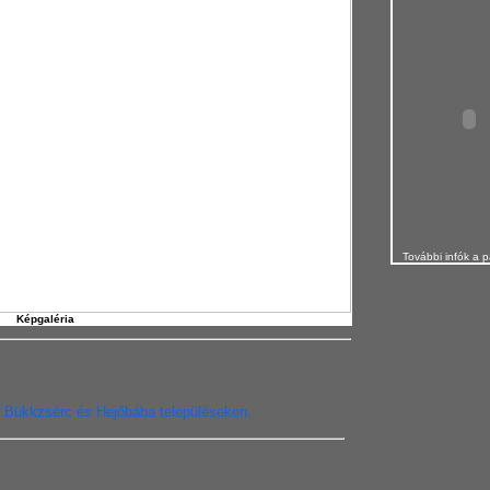
További infók a p
Képgaléria
se Bükkzsérc és Hejőbába településeken.