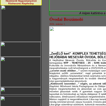
Hejőmenti Hagyományörző
Közhasznú Alapítvány
A képre kattintva a
Óvodai Beszámoló
2026. március 1.
„ZenÉLŐ kert” -KOMPLEX TEHET
HEJŐBÁBAI MESEVÁR ÓVODA, BÖL
A Hejőbábai Mesevár Óvoda, Bölcsőde és Kony
támogatása
NTP - TEHETSEG - 25 - 0296 kód
Kulturális és Innovációs Minisztérium és a Nem
megvalósítására nyílt lehetőségünk a 2025/2026-os 
„Levelet osztó október…”
szüreti mulatságot sze
felajánlott szőlőt „szüreteltük”, majd préseltü
világába. Játékos feladatokkal tettük számukra szín
a hagyományok megismerését és tovább éltetésé
népi gyermekjátékokat játszottunk.
„Ködnevelő november…” végén, az adventi id
Alapfokú Művészeti Iskola Pedagógusai és Diákjai
Diákok megismerkedtek és játszottak az ovis gy
műveket játszottak nekik. A gyerekek nagyon él
tapsoltak és fotózkodtak az Iskola diákjaival. E tal
változatos, élményszerű előadásuk megtekintésére.
Márton napjáról is megemlékeztünk Liba-nap keretéb
mindig örömmel jönnek vissza hozzánk. A közös ját
Liba-gége süteményt sütöttünk, kukoricát morzsoltu