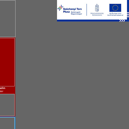
alin
ter