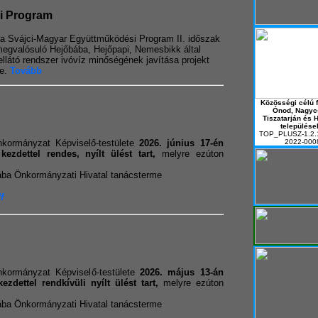
i Program
 a Svájci-Magyar Együttműködési Program II. időszak
egvalósuló Hejőbába, Hejőpapi, Nemesbikk által
zellátó rendszer ivóvíz minőségének javítása projekt
se.
Tovább
Közösségi célú f
Ónod, Nagyc
Tiszatarján és 
települése
TOP_PLUSZ-1.2.
kormányzat Képviselő-testülete
2026. június 17-én
2022-000
ezdettel rendes, nyílt ülést tart,
melyre ezúton
ba Önkormányzati Hivatal tanácsterme
f
kormányzat Képviselő-testülete
2026. május 13-án
ezdettel rendkívüli nyílt ülést tart,
melyre ezúton
ba Önkormányzati Hivatal tanácsterme